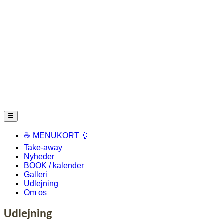
☰
☕ MENUKORT 🍦
Take-away
Nyheder
BOOK / kalender
Galleri
Udlejning
Om os
Gå
Udlejning
til