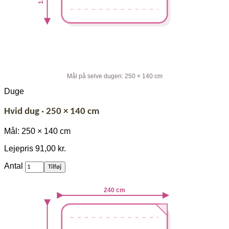
Mål på selve dugen: 250 × 140 cm
Duge
Hvid dug · 250 × 140 cm
Mål: 250 × 140 cm
Lejepris
91,00 kr.
af
Antal
Tilføj
Hvid
dug
240 cm
·
250
×
140