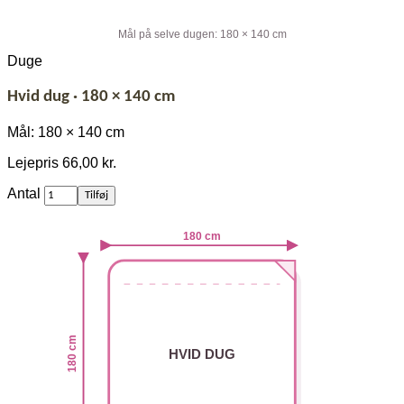
Mål på selve dugen: 180 × 140 cm
Duge
Hvid dug · 180 × 140 cm
Mål: 180 × 140 cm
Lejepris
66,00 kr.
af
Antal
Tilføj
Hvid
dug
180 cm
·
180
×
140
cm
180 cm
HVID DUG