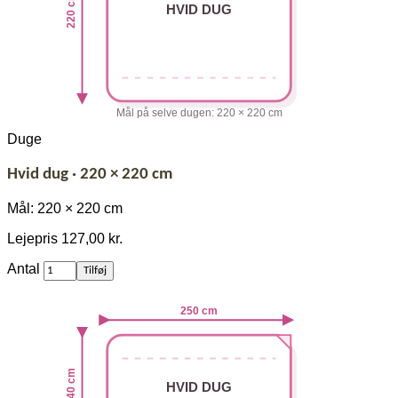
220 cm
HVID DUG
Mål på selve dugen: 220 × 220 cm
Duge
Hvid dug · 220 × 220 cm
Mål: 220 × 220 cm
Lejepris
127,00 kr.
af
Antal
Tilføj
Hvid
dug
250 cm
·
220
×
220
140 cm
cm
HVID DUG