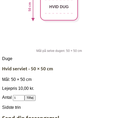
240
50 cm
cm
HVID DUG
Mål på selve dugen: 50 × 50 cm
Duge
Hvid serviet · 50 × 50 cm
Mål: 50 × 50 cm
Lejepris
10,00 kr.
af
Antal
Tilføj
Hvid
serviet
Sidste trin
·
50