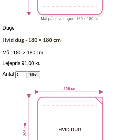
Mål på selve dugen: 180 × 180 cm
Duge
Hvid dug · 180 × 180 cm
Mål: 180 × 180 cm
Lejepris
91,00 kr.
af
Antal
Tilføj
Hvid
dug
206 cm
·
180
×
180
cm
206 cm
HVID DUG