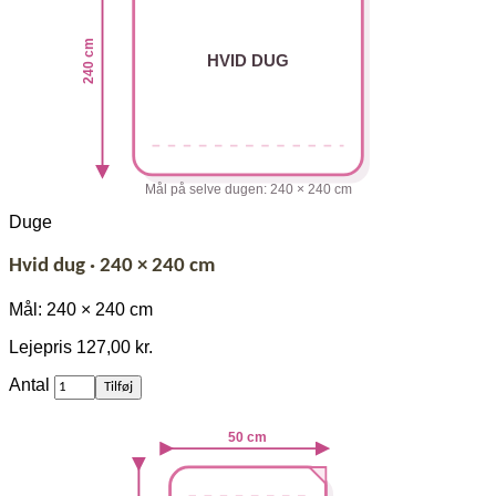
cm
240 cm
HVID DUG
Mål på selve dugen: 240 × 240 cm
Duge
Hvid dug · 240 × 240 cm
Mål: 240 × 240 cm
Lejepris
127,00 kr.
af
Antal
Tilføj
Hvid
dug
50 cm
·
240
×