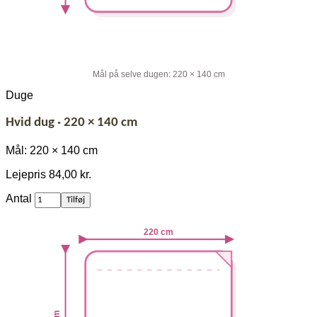
Mål på selve dugen: 220 × 140 cm
Duge
Hvid dug · 220 × 140 cm
Mål: 220 × 140 cm
Lejepris
84,00 kr.
af
Antal
Tilføj
Hvid
dug
220 cm
·
220
×
140
cm