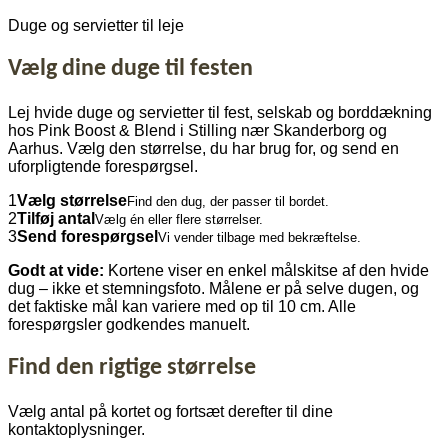
indhold
Duge og servietter til leje
Vælg dine duge til festen
Lej hvide duge og servietter til fest, selskab og borddækning
hos Pink Boost & Blend i Stilling nær Skanderborg og
Aarhus. Vælg den størrelse, du har brug for, og send en
uforpligtende forespørgsel.
1
Vælg størrelse
Find den dug, der passer til bordet.
2
Tilføj antal
Vælg én eller flere størrelser.
3
Send forespørgsel
Vi vender tilbage med bekræftelse.
Godt at vide:
Kortene viser en enkel målskitse af den hvide
dug – ikke et stemningsfoto. Målene er på selve dugen, og
det faktiske mål kan variere med op til 10 cm. Alle
forespørgsler godkendes manuelt.
Find den rigtige størrelse
Vælg antal på kortet og fortsæt derefter til dine
kontaktoplysninger.