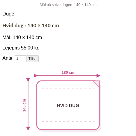
Mål på selve dugen: 140 × 140 cm
Duge
Hvid dug · 140 × 140 cm
Mål: 140 × 140 cm
Lejepris
55,00 kr.
af
Antal
Tilføj
Hvid
dug
180 cm
·
140
×
140
cm
140 cm
HVID DUG