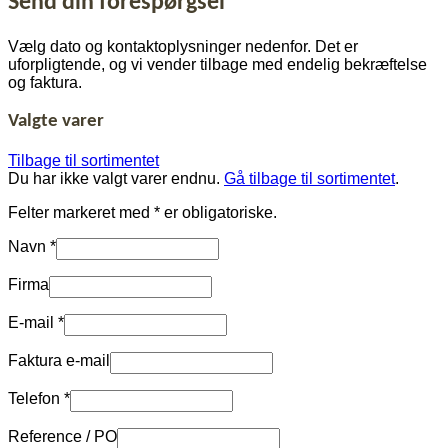
Send din forespørgsel
×
50
Vælg dato og kontaktoplysninger nedenfor. Det er
cm
uforpligtende, og vi vender tilbage med endelig bekræftelse
og faktura.
Valgte varer
Tilbage til sortimentet
Du har ikke valgt varer endnu.
Gå tilbage til sortimentet
.
Felter markeret med
*
er obligatoriske.
Navn
*
Firma
E-mail
*
Faktura e-mail
Telefon
*
Reference / PO