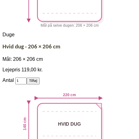
Mål på selve dugen: 206 × 206 cm
Duge
Hvid dug · 206 × 206 cm
Mål: 206 × 206 cm
Lejepris
119,00 kr.
af
Antal
Tilføj
Hvid
dug
220 cm
·
206
×
206
cm
140 cm
HVID DUG